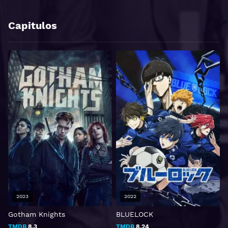
Capitulos
2023
2022
Gotham Knights
BLUELOCK
V
TMDB
8.3
TMDB
8.24