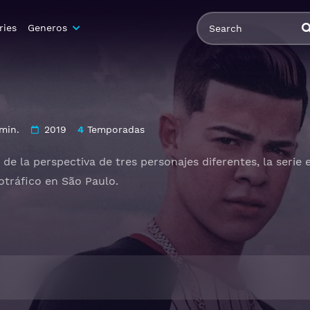
ries
Generos
min.
2019
4
Temporadas
de la perspectiva de tres personajes diferentes, la serie 
cotráfico en São Paulo.