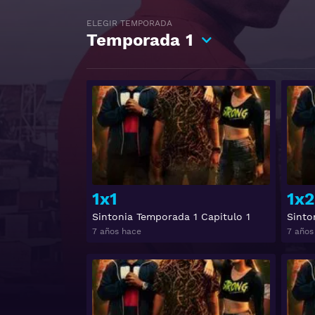
ELEGIR TEMPORADA
Temporada
1
Ver
1x1
1x2
Sintonia Temporada 1 Capitulo 1
Sinto
7 años hace
7 años
Ver