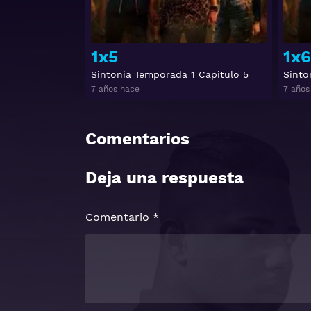
1x5
1x6
Sintonia Temporada 1 Capitulo 5
Sinto
7 años hace
7 años
Comentarios
Deja una respuesta
Comentario
*