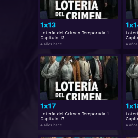
1x13
1x1
Lotería del Crimen Temporada 1
Loter
Capitulo 13
Capit
4 años hace
4 años
Ver
1x17
1x1
Lotería del Crimen Temporada 1
Loter
Capitulo 17
Capit
4 años hace
4 años