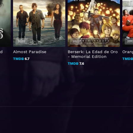
2020
2022
201
ad
Almost Paradise
Berserk: La Edad de Oro
Oran
- Memorial Edition
TMDB
6.7
TMD
TMDB
7.6