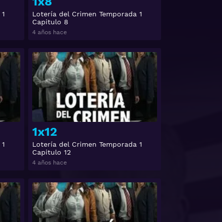
1x8
 1
Lotería del Crimen Temporada 1
Capitulo 8
4 años hace
Ver
Ver
1x12
 1
Lotería del Crimen Temporada 1
Capitulo 12
4 años hace
Ver
Ver