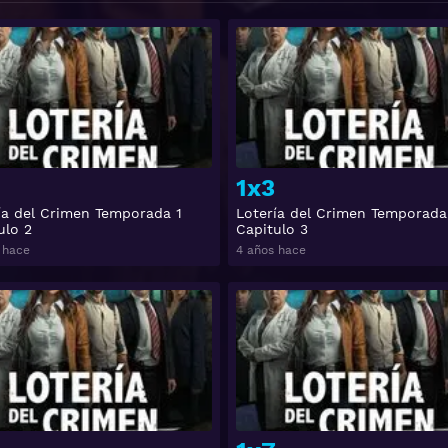
Ver
1x3
ía del Crimen Temporada 1
Lotería del Crimen Temporada
ulo 2
Capitulo 3
 hace
4 años hace
Ver