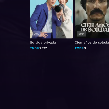
2019
2024
Su vida privada
Cien años de soled
TMDB
7.577
TMDB
9