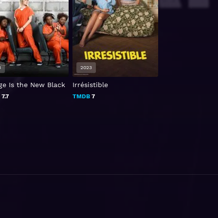
3
2023
2022
ge Is the New Black
Irrésistible
Mamíferos
B
7.7
TMDB
7
TMDB
6