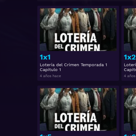
Ver
1x1
1x2
Lotería del Crimen Temporada 1
Loter
Capitulo 1
Capit
4 años hace
4 años
Ver