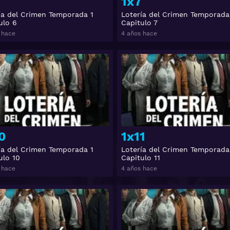
1x7
ía del Crimen Temporada 1
Lotería del Crimen Temporada
ulo 6
Capitulo 7
 hace
4 años hace
Ver
0
1x11
ía del Crimen Temporada 1
Lotería del Crimen Temporada
ulo 10
Capitulo 11
 hace
4 años hace
Ver