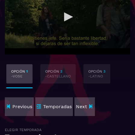
OPCIÓN
1
OPCIÓN
2
OPCIÓN
3
-VOSE
-CASTELLANO
-LATINO
Previous
Temporadas
Next
ELEGIR TEMPORADA