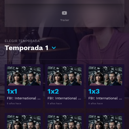
Trailer
ELEGIR TEMPORADA
Temporada
1
Ver
Ver
1x1
1x2
1x3
FBI: International Temporada 1 Capitulo 1
FBI: International Temporada 1 Capitulo 2
FBI: International Temporada 1 Capitulo 3
5 años hace
5 años hace
5 años hace
Ver
Ver