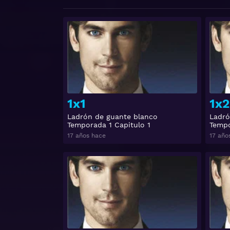
Ver
1x1
1x2
Ladrón de guante blanco
Ladró
Temporada 1 Capitulo 1
Tempo
17 años hace
17 año
Ver