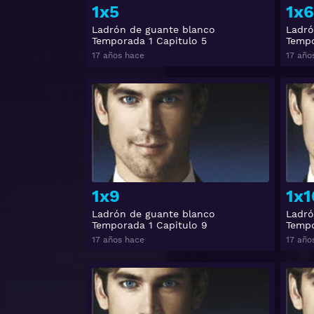
1x5
1x6
Ladrón de guante blanco
Ladró
Temporada 1 Capitulo 5
Tempo
17 años hace
17 año
Ver
1x9
1x1
Ladrón de guante blanco
Ladró
Temporada 1 Capitulo 9
Tempo
17 años hace
17 año
Ver