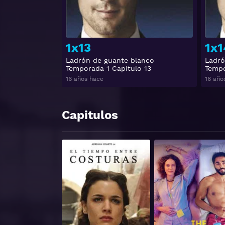
1x13
1x1
Ladrón de guante blanco
Ladró
Temporada 1 Capitulo 13
Tempo
16 años hace
16 año
Capitulos