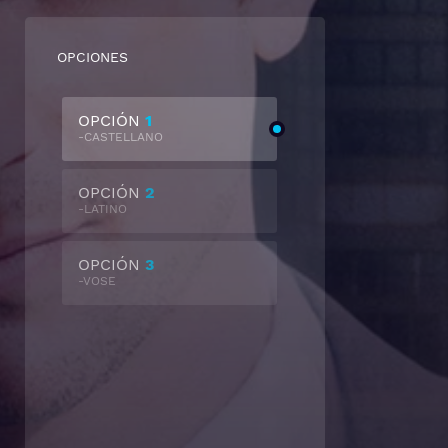
OPCIONES
OPCIÓN
1
-CASTELLANO
OPCIÓN
2
-LATINO
OPCIÓN
3
-VOSE