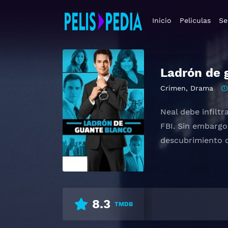
Inicio
Peliculas
Se
Ladrón de 
Crimen
,
Drama
Neal debe infilt
FBI. Sin embargo
descubrimiento q
8.3
TMDB