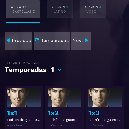
OPCIÓN
1
OPCIÓN
2
OPCIÓN
3
-CASTELLANO
-LATINO
-VOSE
Previous
Temporadas
Next
ELEGIR TEMPORADA
Temporadas
1
Ver
Ver
1x1
1x2
1x3
Ladrón de guante blanco Temporada 1 Capitulo 1
Ladrón de guante blanco Temporada 1 Capitulo 2
Ladrón de guante blanco Temporada 1 Capitulo 3
17 años hace
17 años hace
17 años hace