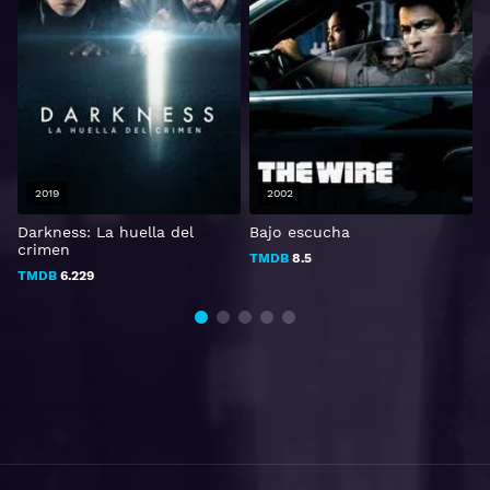
2019
2002
Darkness: La huella del
Bajo escucha
E
crimen
TMDB
8.5
TMDB
6.229