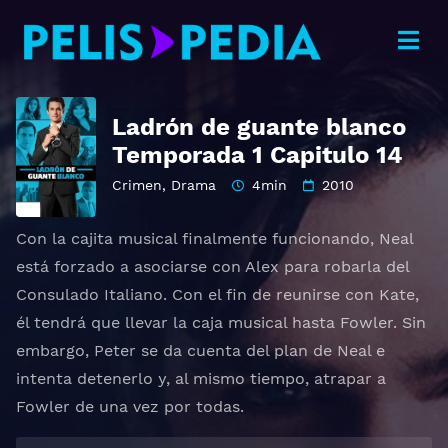
Ladrón de guante blanco
Temporada 1 Capitulo 14
Crimen
,
Drama
4min
2010
Con la cajita musical finalmente funcionando, Neal
está forzado a asociarse con Alex para robarla del
Consulado Italiano. Con el fin de reunirse con Kate,
él tendrá que llevar la caja musical hasta Fowler. Sin
embargo, Peter se da cuenta del plan de Neal e
intenta detenerlo y, al mismo tiempo, atrapar a
Fowler de una vez por todas.