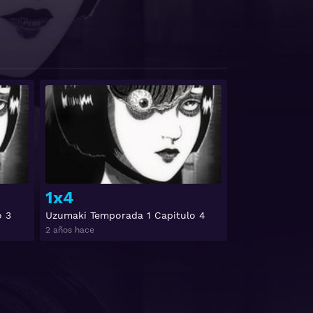
Ver
Ver
1x4
o 3
Uzumaki Temporada 1 Capitulo 4
2 años hace