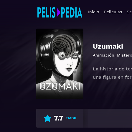
Inicio
Peliculas
Se
Uzumaki
Animación
,
Misteri
La historia de t
una figura en for
7.7
TMDB