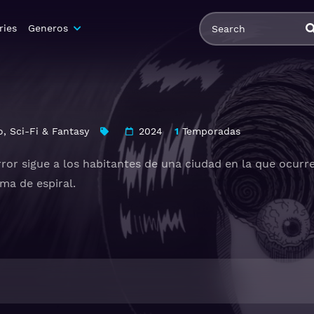
ries
Generos
o
,
Sci-Fi & Fantasy
2024
1
Temporadas
error sigue a los habitantes de una ciudad en la que ocu
ma de espiral.