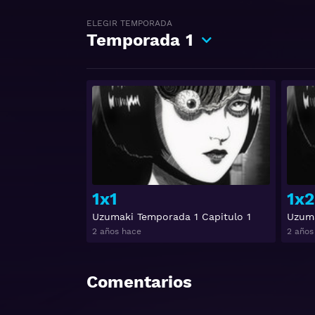
ELEGIR TEMPORADA
Temporada
1
Ver
1x1
1x2
Uzumaki Temporada 1 Capitulo 1
Uzuma
2 años hace
2 años
Comentarios