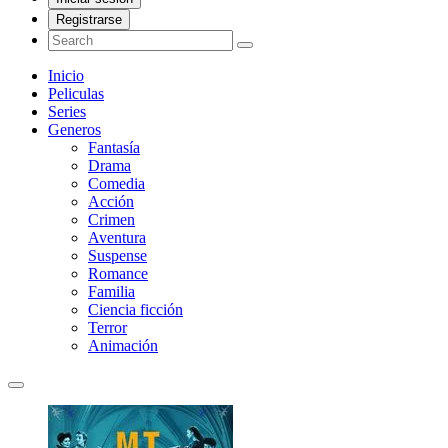
Registrarse
Inicio
Peliculas
Series
Generos
Fantasía
Drama
Comedia
Acción
Crimen
Aventura
Suspense
Romance
Familia
Ciencia ficción
Terror
Animación