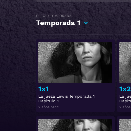
ELEGIR TEMPORADA
Temporada
1
Ver
1x1
1x2
La jueza Lewis Temporada 1
La ju
Capitulo 1
Capit
2 años hace
2 años
Ver