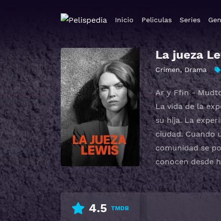
Inicio
Peliculas
Series
Gen
La jueza L
Crimen
,
Drama
Ar y Ffin - Mud
La vida de la ex
su hija. La expe
ciudad. Cuando u
comunidad se pon
conocen desde h
4.5
TMDB