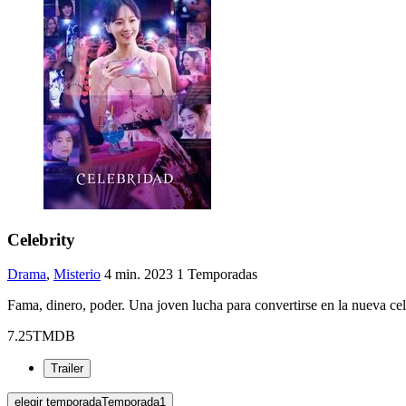
Celebrity
Drama
,
Misterio
4 min.
2023
1
Temporadas
Fama, dinero, poder. Una joven lucha para convertirse en la nueva ce
7.25
TMDB
Trailer
elegir temporada
Temporada
1