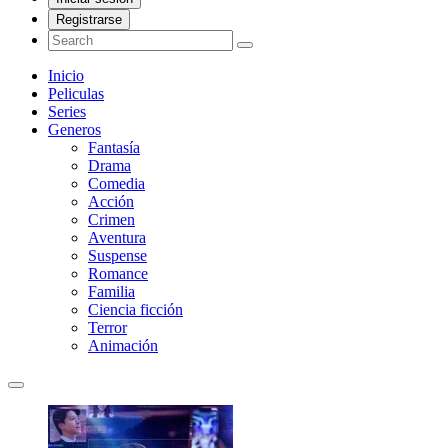
Registrarse
Inicio
Peliculas
Series
Generos
Fantasía
Drama
Comedia
Acción
Crimen
Aventura
Suspense
Romance
Familia
Ciencia ficción
Terror
Animación