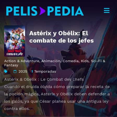
Astérix y Obélix: El
combate de los jefes
Action & Adventure
,
Animación
,
Comedia
,
Kids
,
Sci-Fi &
Fantasy
2025
1
Temporadas
Astérix & Obélix : Le Combat des chefs
Cuando el druida olvida cómo preparar la receta de
la poción mágica, Astérix y Obélix deben defender a
los galos, ya que César planea usar una antigua ley
contra ellos.