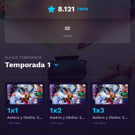
8.121
TMDB
Trailer
ELEGIR TEMPORADA
Temporada
1
Ver
Ver
1x1
1x2
1x3
Astérix y Obélix: El combate de los jefes Temporada 1 Capitulo 1
Astérix y Obélix: El combate de los jefes Temporada 1 Capitulo 2
Astérix y Obélix: El combate de los jefes Temporada 1 Capitulo 3
1 año hace
1 año hace
1 año hace