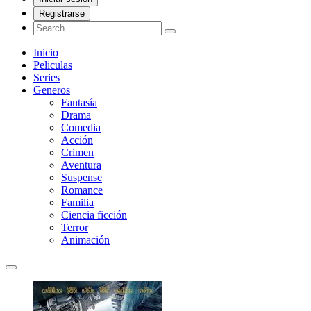
Registrarse
Inicio
Peliculas
Series
Generos
Fantasía
Drama
Comedia
Acción
Crimen
Aventura
Suspense
Romance
Familia
Ciencia ficción
Terror
Animación