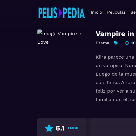
Inicio
Peliculas
Se
Vampire in
Drama
10
Kiira parece una
un vampiro. Nunc
Luego de la muer
con Tetsu. Ahora,
feliz por ver a 
familia con él, 
6.1
TMDB