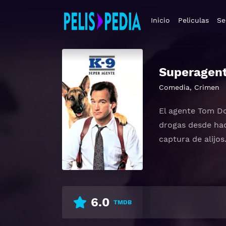
Inicio
Peliculas
Se
Superagen
Comedia
,
Crimen
El agente Tom Do
drogas desde hac
captura de alijo
6.0
TMDB