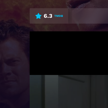
6.3
TMDB