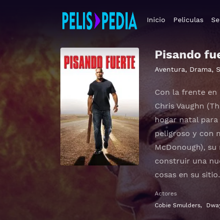
Inicio
Peliculas
Se
Pisando fu
Aventura
,
Drama
,
Con la frente en 
Chris Vaughn (Th
hogar natal para 
peligroso y con 
McDonough), su ri
construir una nu
cosas en su sitio.
Actores
Cobie Smulders
,
Dway