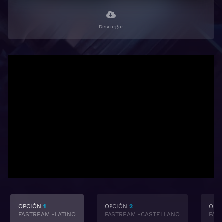
Descargar
OPCIÓN
1
OPCIÓN
2
OPC
FASTREAM -LATINO
FASTREAM -CASTELLANO
FAS