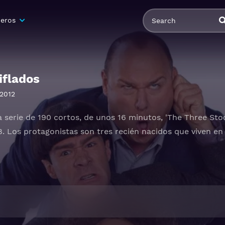
eros
iflados
2012
la serie de 190 cortos, de unos 16 minutos, 'The Three St
8. Los protagonistas son tres recién nacidos que viven en