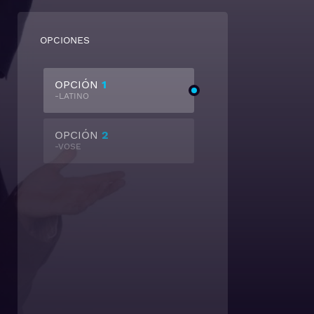
OPCIONES
OPCIÓN
1
-LATINO
OPCIÓN
2
-VOSE