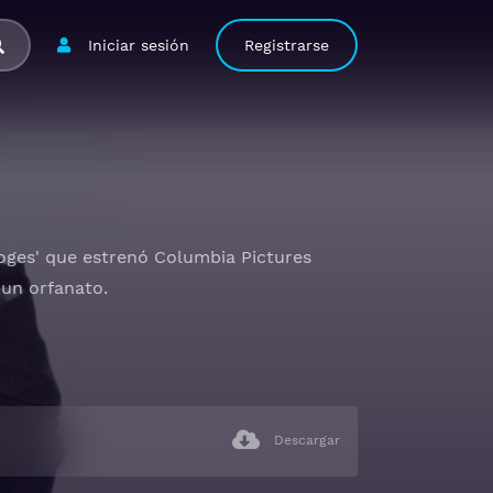
Iniciar sesión
Registrarse
ooges' que estrenó Columbia Pictures
 un orfanato.
Descargar