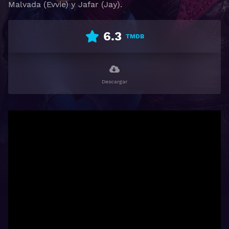
Malvada (Evvie) y Jafar (Jay).
6.3
TMDB
Descargar