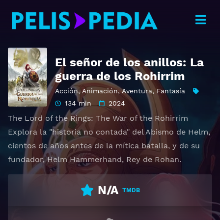
El señor de los anillos: La
guerra de los Rohirrim
Acción
,
Animación
,
Aventura
,
Fantasía
134 min
2024
The Lord of the Rings: The War of the Rohirrim
Explora la "historia no contada" del Abismo de Helm,
cientos de años antes de la mítica batalla, y de su
fundador, Helm Hammerhand, Rey de Rohan.
N/A
TMDB