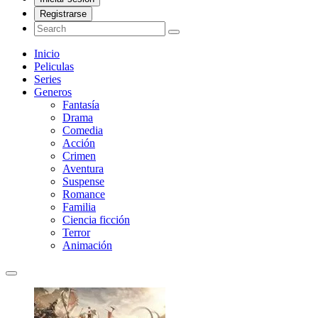
Registrarse
Inicio
Peliculas
Series
Generos
Fantasía
Drama
Comedia
Acción
Crimen
Aventura
Suspense
Romance
Familia
Ciencia ficción
Terror
Animación