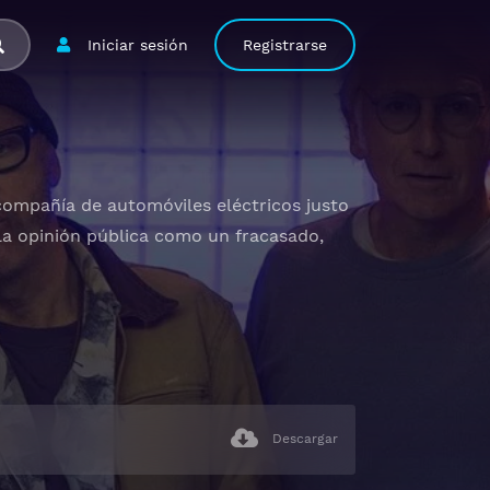
Iniciar sesión
Registrarse
 compañía de automóviles eléctricos justo
 la opinión pública como un fracasado,
Descargar