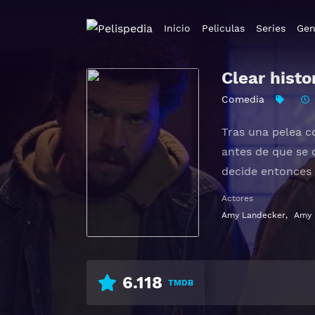
Inicio
Peliculas
Series
Gen
Clear histo
Comedia
Tras una pelea c
antes de que se 
decide entonces 
Actores
Amy Landecker
,
Amy 
6.118
TMDB