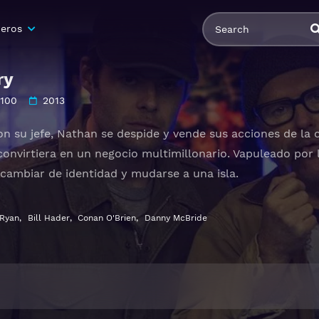
eros
ry
100
2013
on su jefe, Nathan se despide y vende sus acciones de la
convirtiera en un negocio multimillonario. Vapuleado por
cambiar de identidad y mudarse a una isla.
Ryan
,
Bill Hader
,
Conan O'Brien
,
Danny McBride