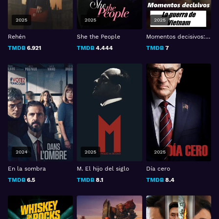
2025
2025
2025
Rehén
She the People
Momentos decisivos: La guerra de Vietnam
TMDB
6.921
TMDB
4.444
TMDB
7
2024
2025
2025
En la sombra
M. El hijo del siglo
Día cero
TMDB
6.5
TMDB
8.1
TMDB
8.4