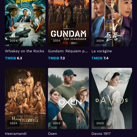
2024
2024
2024
Whiskey on the Rocks
Gundam: Réquiem para una venganza
La vorágine
TMDB
6.3
TMDB
7.2
TMDB
7.4
2024
2023
2023
Heeramandi
Oxen
Davos 1917