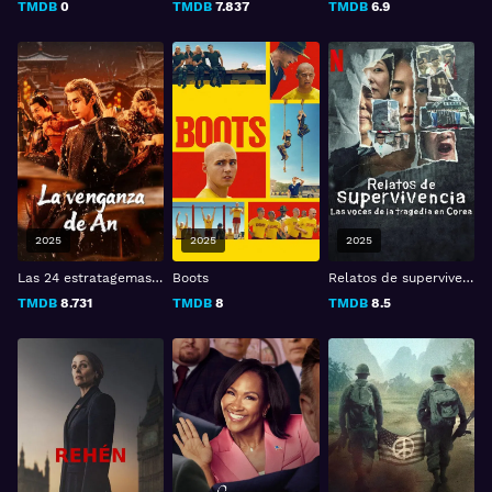
TMDB
0
TMDB
7.837
TMDB
6.9
2025
2025
2025
Las 24 estratagemas de Chang'an
Boots
Relatos de supervivencia: Las voces de la tragedia
TMDB
8.731
TMDB
8
TMDB
8.5