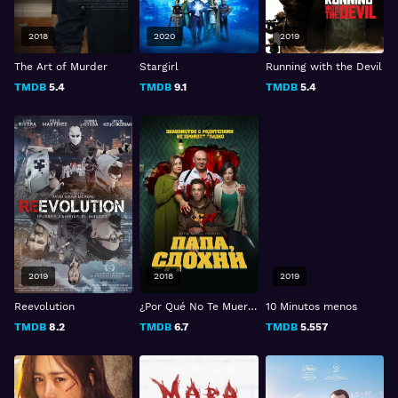
2018
2020
2019
The Art of Murder
Stargirl
Running with the Devil
TMDB
5.4
TMDB
9.1
TMDB
5.4
2019
2018
2019
Reevolution
¿Por Qué No Te Mueres?
10 Minutos menos
TMDB
8.2
TMDB
6.7
TMDB
5.557