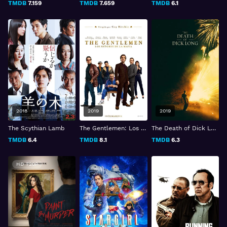
TMDB
7.159
TMDB
7.659
TMDB
6.1
2018
2019
2019
The Scythian Lamb
The Gentlemen: Los señores de la mafia
The Death of Dick Long
TMDB
6.4
TMDB
8.1
TMDB
6.3
HD 720P