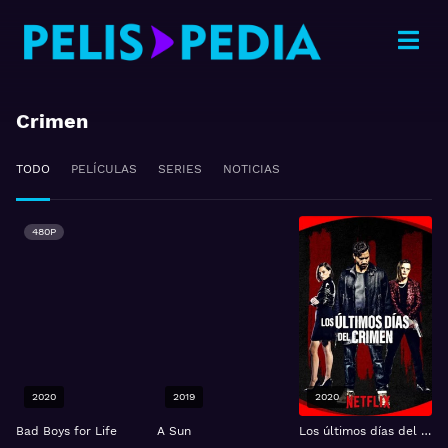
Crimen
TODO
PELÍCULAS
SERIES
NOTICIAS
480P
2020
2019
2020
Bad Boys for Life
A Sun
Los últimos días del crimen