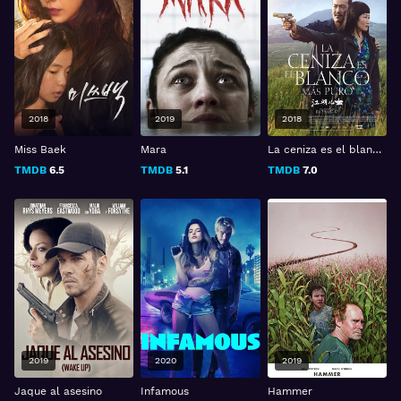
2018
2019
2018
Miss Baek
Mara
La ceniza es el blanco más puro
TMDB
6.5
TMDB
5.1
TMDB
7.0
2019
2020
2019
Jaque al asesino
Infamous
Hammer