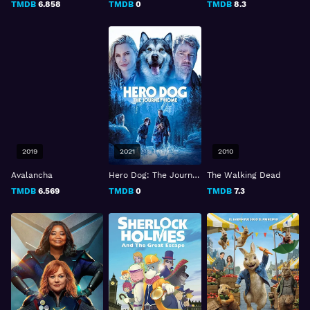
TMDB
6.858
TMDB
0
TMDB
8.3
2019
2021
2010
Avalancha
Hero Dog: The Journey Home
The Walking Dead
TMDB
6.569
TMDB
0
TMDB
7.3