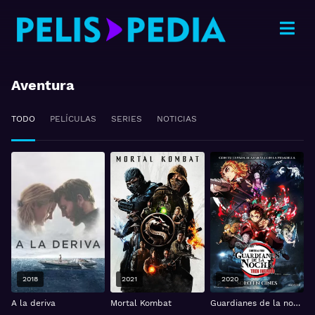
Aventura
TODO
PELÍCULAS
SERIES
NOTICIAS
2018
2021
2020
A la deriva
Mortal Kombat
Guardianes de la noche - Kimetsu no Yaiba - La película: Tren Infinito