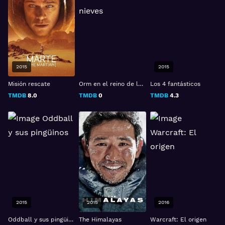
2015
2015
Misión rescate
Orm en el reino de las nieves
Los 4 fantásticos
TMDB
8.0
TMDB
0
TMDB
4.3
2015
2015
2016
Oddball y sus pingüinos
The Himalayas
Warcraft: El origen