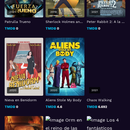
2021
2019
2021
Patrulla Trueno
Sherlock Holmes and the Great Escape
Peter Rabbit 2: A la fuga
TMDB
0
TMDB
0
TMDB
0
2020
2020
2021
Nieva en Benidorm
Aliens Stole My Body
Chaos Walking
TMDB
0
TMDB
4.6
TMDB
6.692