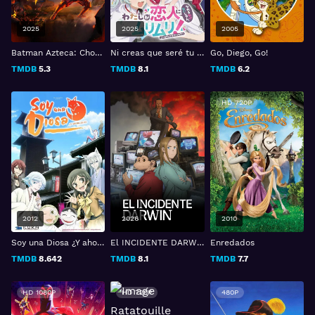
2025
2025
2005
Batman Azteca: Choque de imperios
Ni creas que seré tu amante! A menos que…
Go, Diego, Go!
TMDB
5.3
TMDB
8.1
TMDB
6.2
HD 720P
2012
2026
2010
Soy una Diosa ¿Y ahora qué?
El INCIDENTE DARWIN
Enredados
TMDB
8.642
TMDB
8.1
TMDB
7.7
HD 1080P
HD 720P
480P