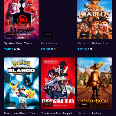
2023
2007
2012
Spider-Man: Cruzando el multiverso
Ratatouille
Gato con Botas: Los Tres Diablos
TMDB
N/A
TMDB
8.0
TMDB
6.9
HD 720P
HD 720P
HD 720P
2011
2025
2011
Pokémon Blanco: Victini y Zekrom
Chainsaw Man la película -Arco de Reze
Gato con botas