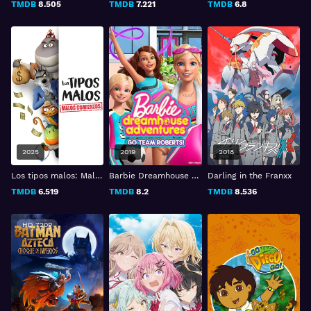
TMDB
8.505
TMDB
7.221
TMDB
6.8
2025
2019
2018
Los tipos malos: Malos comienzos
Barbie Dreamhouse Adventures: Go Team Roberts
Darling in the Franxx
TMDB
6.519
TMDB
8.2
TMDB
8.536
HD 720P