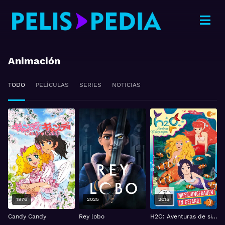
Animación
TODO
PELÍCULAS
SERIES
NOTICIAS
1976
2025
2015
Candy Candy
Rey lobo
H2O: Aventuras de sirenas