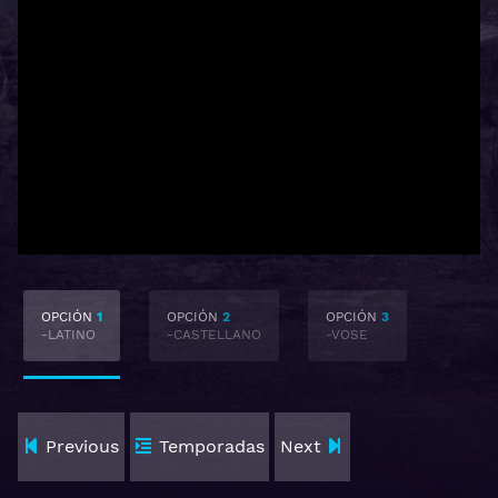
OPCIÓN
1
OPCIÓN
2
OPCIÓN
3
-LATINO
-CASTELLANO
-VOSE
Previous
Temporadas
Next