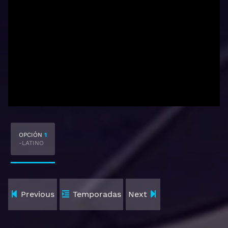
OPCIÓN
1
-LATINO
Previous
Temporadas
Next