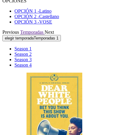
OPCIONES
OPCIÓN
1
-Latino
OPCIÓN
2
-Castellano
OPCIÓN
3
-VOSE
Previous
Temporadas
Next
elegir temporada
Temporadas
1
Season 1
Season 2
Season 3
Season 4