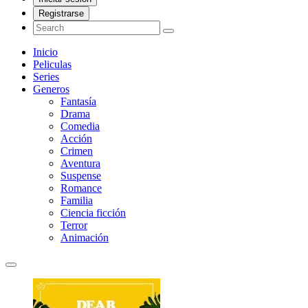
Registrarse
Inicio
Peliculas
Series
Generos
Fantasía
Drama
Comedia
Acción
Crimen
Aventura
Suspense
Romance
Familia
Ciencia ficción
Terror
Animación