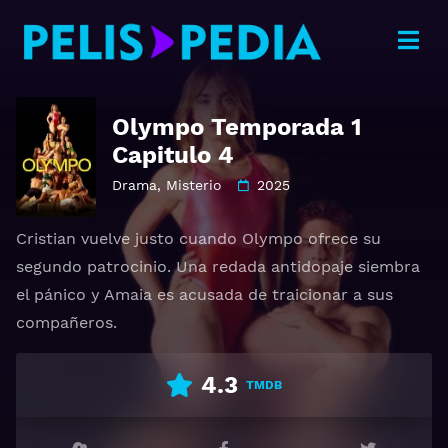
Olympo Temporada 1
Capitulo 4
Drama
,
Misterio
2025
Cristian vuelve justo cuando Olympo ofrece su
segundo patrocinio. Una redada antidopaje siembra
el pánico y Amaia es acusada de traicionar a sus
compañeros.
4.3
TMDB