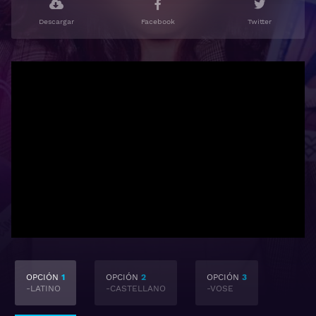
Descargar
Facebook
Twitter
OPCIÓN
1
OPCIÓN
2
OPCIÓN
3
-LATINO
-CASTELLANO
-VOSE