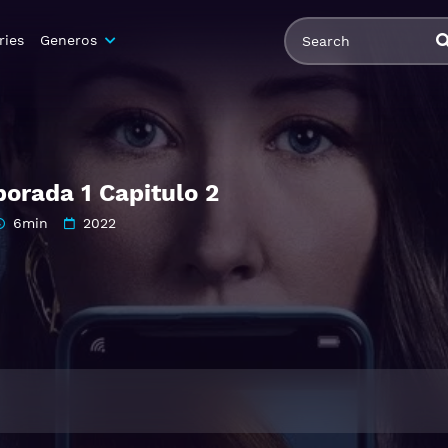
ries
Generos
orada 1 Capitulo 2
6min
2022