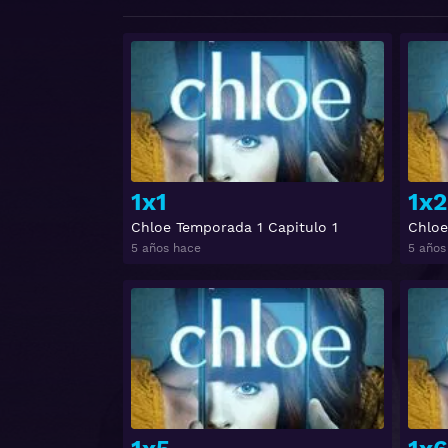
Ver
1x1
1x2
Chloe Temporada 1 Capitulo 1
Chloe
5 años hace
5 años
Ver