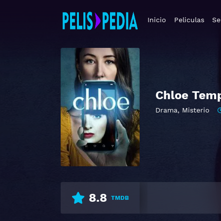
Inicio
Peliculas
Se
Chloe Temp
Drama
,
Misterio
8.8
TMDB