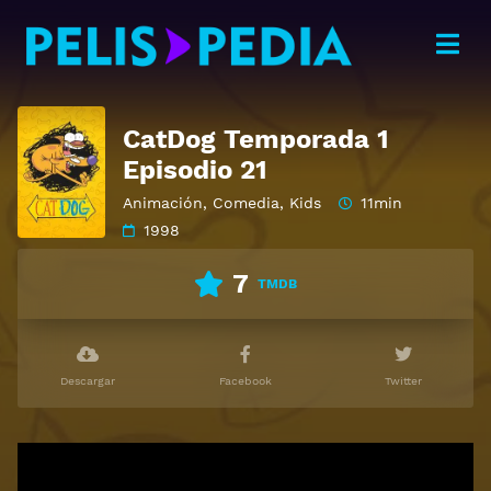
CatDog Temporada 1
Episodio 21
Animación
,
Comedia
,
Kids
11min
1998
7
TMDB
Descargar
Facebook
Twitter