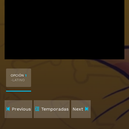
OPCIÓN
1
-LATINO
Previous
Temporadas
Next