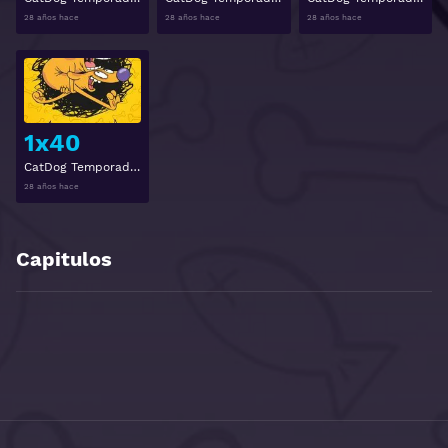
28 años hace
28 años hace
28 años hace
Ver
1x40
CatDog Temporada 1 Episodio 40
28 años hace
Capitulos