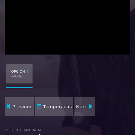
OPCIÓN
1
-VOSE
Previous
Temporadas
Next
ELEGIR TEMPORADA