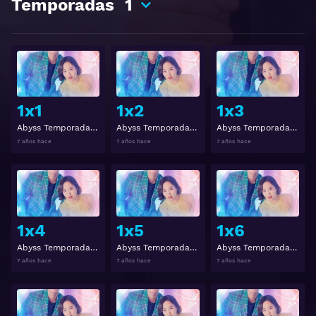
Temporadas
1
Ver
Ver
1x1
1x2
1x3
Abyss Temporada 1 Capitulo 1
Abyss Temporada 1 Capitulo 2
Abyss Temporada 1 Capitulo 3
7 años hace
7 años hace
7 años hace
Ver
Ver
1x4
1x5
1x6
Abyss Temporada 1 Capitulo 4
Abyss Temporada 1 Capitulo 5
Abyss Temporada 1 Capitulo 6
7 años hace
7 años hace
7 años hace
Ver
Ver