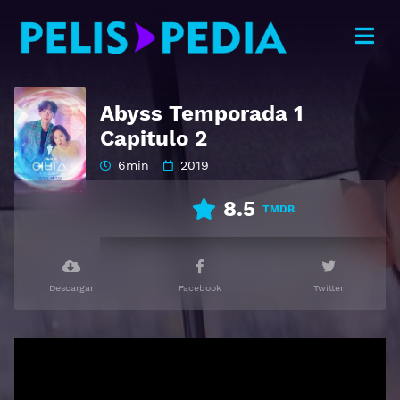
Abyss Temporada 1
Capitulo 2
6min
2019
8.5
TMDB
Descargar
Facebook
Twitter