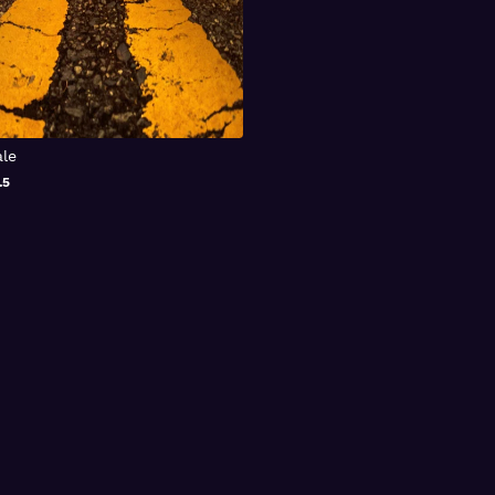
ale
.5