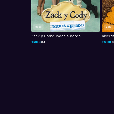
2008
2017
Zack y Cody: Todos a bordo
Riverd
TMDB
8.1
TMDB
8